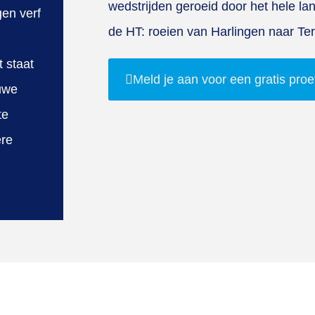
wedstrijden geroeid door het hele l
en verf
de HT: roeien van Harlingen naar Ter
t staat
Meld je aan voor een gratis proe
uwe
te
ere