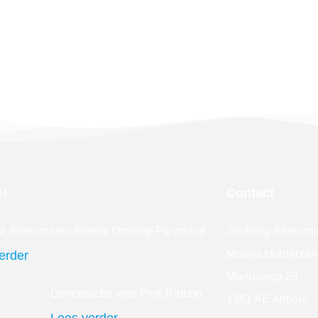
el
Contact
ie Sloeproeien Almere Omroep Flevoland
Stichting Sloepro
Marina Muiderzan
erder
Marinaweg 28
Doneeractie voor Pink Ribbon
1361 AE Almere