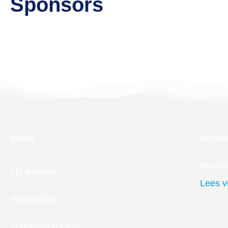
Sponsors
Menu
Actue
Promot
Lid worden
Lees v
Wedstrijden
Trainingsprotocol