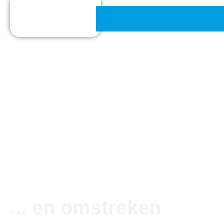
De leukste
van Almere 
... en omstreken