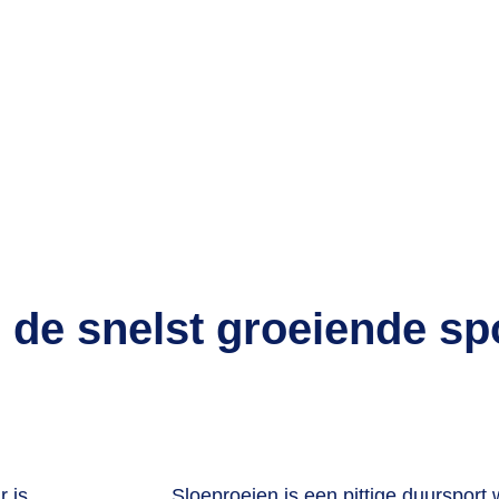
 de snelst groeiende sp
r is
Sloeproeien is een pittige duursport 