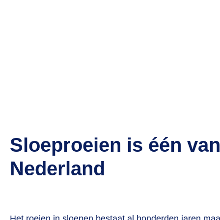
Sloeproeien is één van
Nederland
Het roeien in sloepen bestaat al honderden jaren maa