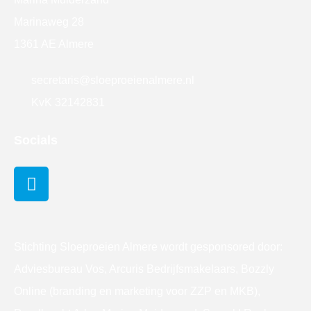
Marinaweg 28
1361 AE Almere
secretaris@sloeproeienalmere.nl
KvK 32142831
Socials
Stichting Sloeproeien Almere wordt gesponsored door:
Adviesbureau Vos, Arcuris Bedrijfsmakelaars, Bozzly
Online (branding en marketing voor ZZP en MKB),